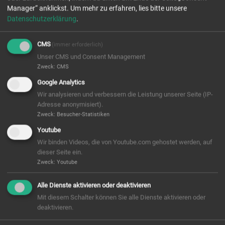
Manager“ anklickst.
Um mehr zu erfahren, lies bitte unsere
Datenschutzerklärung
.
CMS
(immer erforderlich)
Unser CMS und Consent Management
Zweck
:
CMS
Google Analytics
Wir analysieren und verbessern die Leistung unserer Seite (IP-
Adresse anonymisiert).
Zweck
:
Besucher-Statistiken
Youtube
Wir binden Videos, die von Youtube.com gehostet werden, auf
dieser Seite ein.
Zweck
:
Youtube
Leon
Alle Dienste aktivieren oder deaktivieren
Mit diesem Schalter können Sie alle Dienste aktivieren oder
deaktivieren.