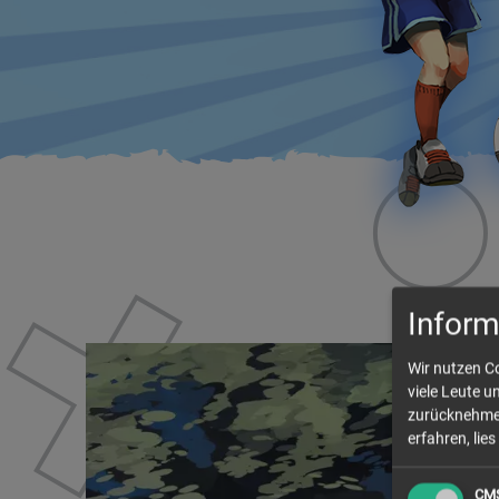
Inform
Wir nutzen Co
viele Leute 
zurücknehmen
erfahren, lies
CM