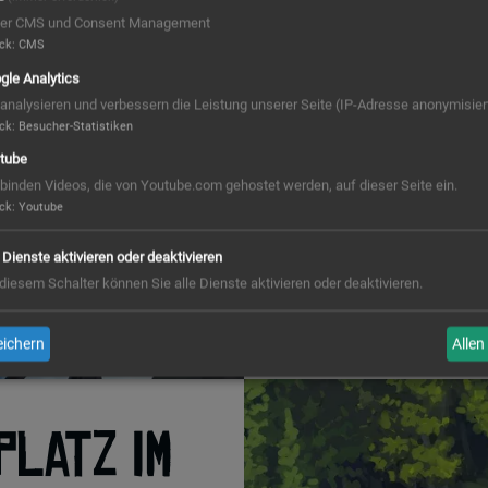
er CMS und Consent Management
ck
:
CMS
Zu Anfang war das 
gle Analytics
kleiner Rückzugsort 
 analysieren und verbessern die Leistung unserer Seite (IP-Adresse anonymisiert
im Baum, zu der eine
ck
:
Besucher-Statistiken
weiten die Freunde d
mit verschließbarem
tube
den naheliegenden B
 binden Videos, die von Youtube.com gehostet werden, auf dieser Seite ein.
Freunde gerne zurü
ck
:
Youtube
machen, ihre große
Krisensitzungen abzu
e Dienste aktivieren oder deaktivieren
Idylle. Mehrfach m
 diesem Schalter können Sie alle Dienste aktivieren oder deaktivieren.
gegen eine Schläger
ichern
Alle
latz im