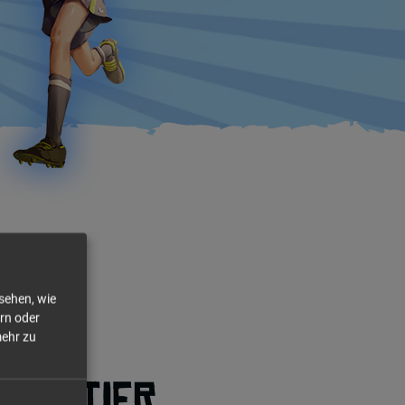
 sehen, wie
rn oder
ehr zu
quartier