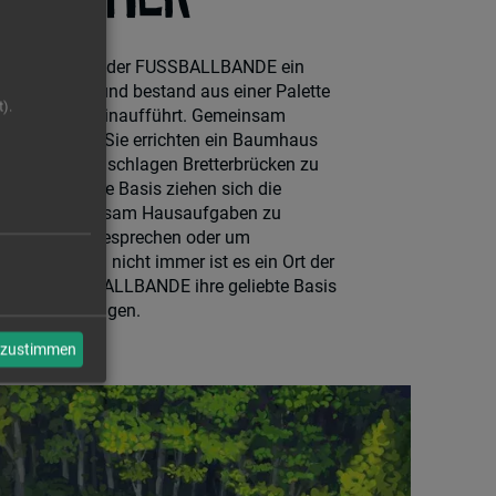
Hauptquartier der
FUSSBALLBANDE
ein
für Christian und bestand aus einer Palette
).
 Strickleiter hinaufführt. Gemeinsam
ie Basis aus. Sie errichten ein Baumhaus
 Eingang und schlagen Bretterbrücken zu
äumen. In ihre Basis ziehen sich die
ck, um gemeinsam Hausaufgaben zu
n Träume zu besprechen oder um
halten. Doch nicht immer ist es ein Ort der
uss
DIE FUSSBALLBANDE
ihre geliebte Basis
bande verteidigen.
n zustimmen