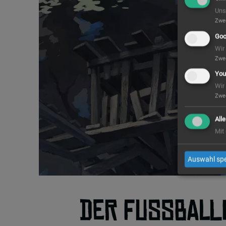
Uns
Zwe
Goo
Wir
Zwe
You
Wir
Zwe
All
Mit
Auswahl spe
Der Fußballp